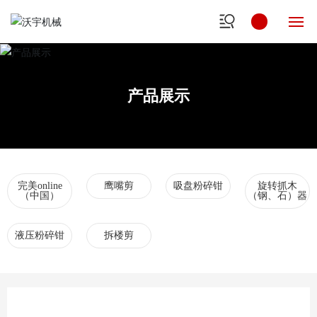
网
站
产品展示
首
页
关
于
沃
完美online
鹰嘴剪
吸盘粉碎钳
旋转抓木
宇
（中国）
（钢、石）器
产
液压粉碎钳
拆楼剪
品
中
心
新