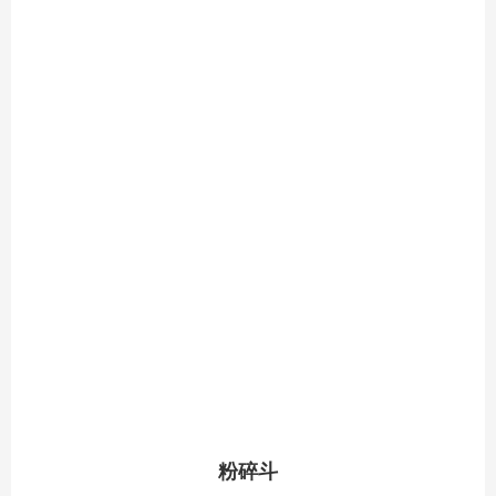
闻
资
讯
合
作
案
例
完
美
onl
ine
（中
国）
粉碎斗