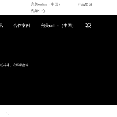
产品知识
完美online（中国）
视频中心
讯
合作案例
完美online（中国）
剪、粉碎斗、液压吸盘等