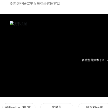
欢迎您登陆完美在线登录官网官网
各种型号抓木 ( 钢
完美online（中国）
鹰嘴剪
吸盘粉碎钳