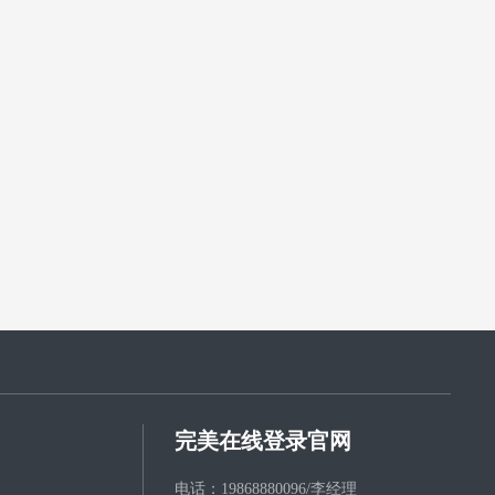
完美在线登录官网
电话：
1
9868880096/李经理