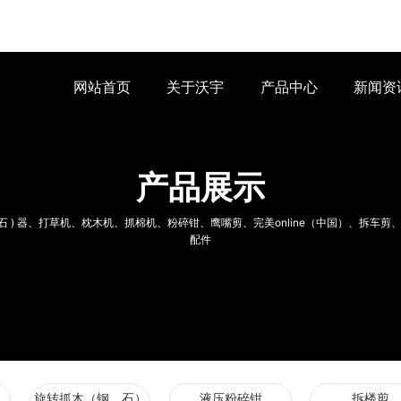
网站首页
关于沃宇
产品中心
新闻资
产品展示
、石 ) 器、打草机、枕木机、抓棉机、粉碎钳、鹰嘴剪、完美online（中国）、拆车
配件
旋转抓木（钢、石）
液压粉碎钳
拆楼剪